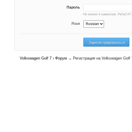
Пароль
Не менее 4 символов. РеГиСтР
Язык
Volkswagen Golf 7 › Форум
→
Регистрация на Volkswagen Golf 