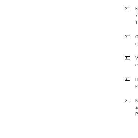
К
7
T
С
в
V
а
Н
н
К
з
P