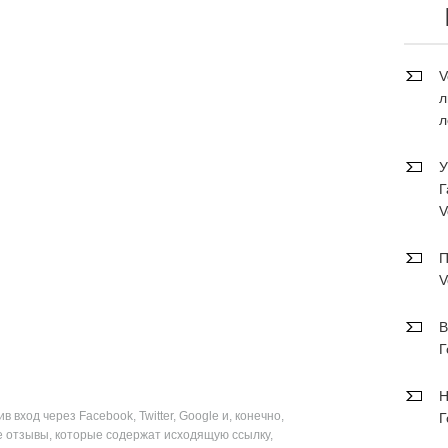
V
л
л
У
Г
V
П
V
В
Г
Н
вход через Facebook, Twitter, Google и, конечно,
Г
е отзывы, которые содержат исходящую ссылку,