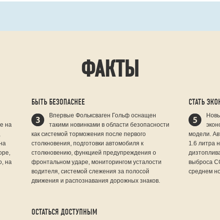
ФАКТЫ
БЫТЬ БЕЗОПАСНЕЕ
СТАТЬ ЭК
Впервые Фольксваген Гольф оснащен
Новы
е на
такими новинками в области безопасности
экон
,
как системой торможения после первого
модели. А
на
столкновения, подготовки автомобиля к
1.6 литра 
оре,
столкновению, функцией предупреждения о
дизтоплива
о, на
фронтальном ударе, мониторингом усталости
выброса СО
водителя, системой слежения за полосой
среднем но
движения и распознавания дорожных знаков.
ОСТАТЬСЯ ДОСТУПНЫМ