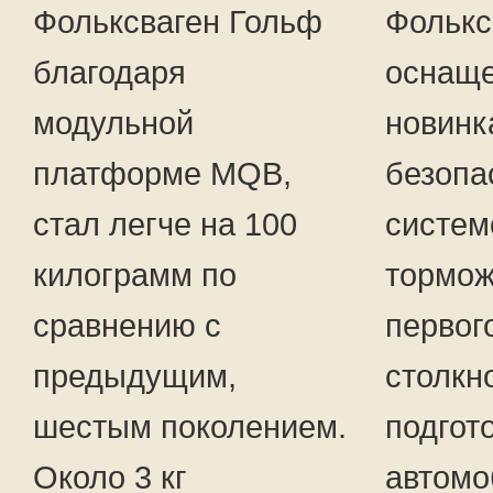
Фольксваген Гольф
Фолькс
благодаря
оснаще
модульной
новинк
платформе MQB,
безопа
стал легче на 100
систем
килограмм по
тормож
сравнению с
первог
предыдущим,
столкн
шестым поколением.
подгот
Около 3 кг
автомо