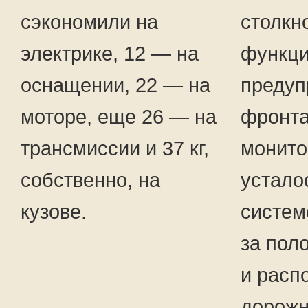
сэкономили на
столкн
электрике, 12 — на
функц
оснащении, 22 — на
предуп
моторе, еще 26 — на
фронта
трансмиссии и 37 кг,
монито
собственно, на
устало
кузове.
систем
за пол
и расп
дорожн