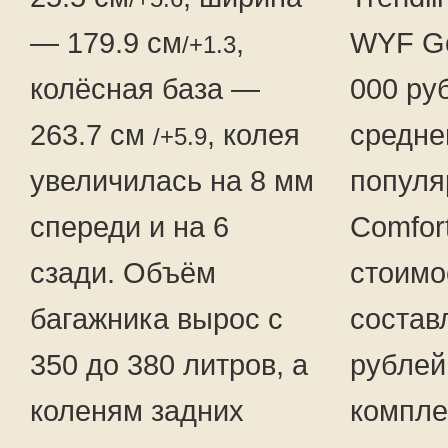
— 179.9 см
,
WYF Go
/+1.3
колёсная база —
000 ру
263.7 см
, колея
средне
/+5.9
увеличилась на 8 мм
популя
спереди и на 6
Comfort
сзади. Объём
стоимо
багажника вырос с
состав
350 до 380 литров, а
рублей
коленям задних
компле