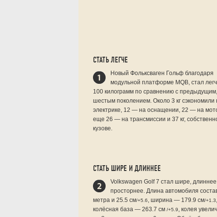
СТАТЬ ЛЕГЧЕ
Новый Фольксваген Гольф благодаря
модульной платформе MQB, стал легч
100 килограмм по сравнению с предыдущим
шестым поколением. Около 3 кг сэкономили 
электрике, 12 — на оснащении, 22 — на мот
еще 26 — на трансмиссии и 37 кг, собственн
кузове.
СТАТЬ ШИРЕ И ДЛИННЕЕ
Volkswagen Golf 7 стал шире, длиннее
просторнее. Длина автомобиля соста
метра и 25.5 см
, ширина — 179.9 см
/+5.6
/+1.3
колёсная база — 263.7 см
, колея увели
/+5.9