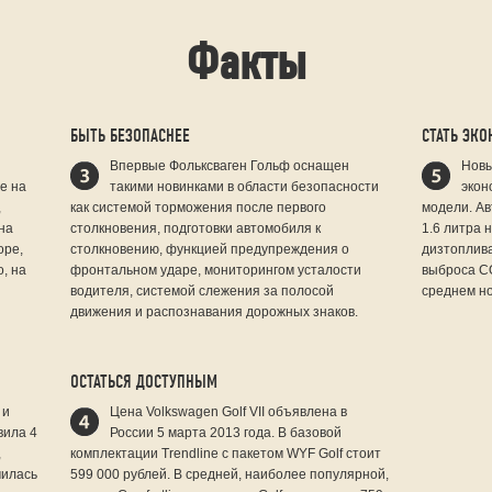
Факты
БЫТЬ БЕЗОПАСНЕЕ
СТАТЬ ЭК
Впервые Фольксваген Гольф оснащен
Новы
е на
такими новинками в области безопасности
экон
,
как системой торможения после первого
модели. А
на
столкновения, подготовки автомобиля к
1.6 литра 
оре,
столкновению, функцией предупреждения о
дизтоплива
о, на
фронтальном ударе, мониторингом усталости
выброса СО
водителя, системой слежения за полосой
среднем но
движения и распознавания дорожных знаков.
ОСТАТЬСЯ ДОСТУПНЫМ
 и
Цена Volkswagen Golf VII объявлена в
вила 4
России 5 марта 2013 года. В базовой
,
комплектации Trendline с пакетом WYF Golf стоит
чилась
599 000 рублей. В средней, наиболее популярной,