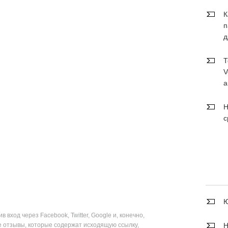
К
п
д
Т
V
а
Н
с
Ю
вход через Facebook, Twitter, Google и, конечно,
е отзывы, которые содержат исходящую ссылку,
Н