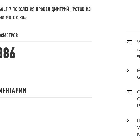
GOLF 7 ПОКОЛЕНИЯ ПРОВЕЛ ДМИТРИЙ КРОТОВ ИЗ
ИИ MOTOR.RU»
ОСМОТРОВ
V
386
д
к
М
G
МЕНТАРИИ
С
G
Р
П
V
К