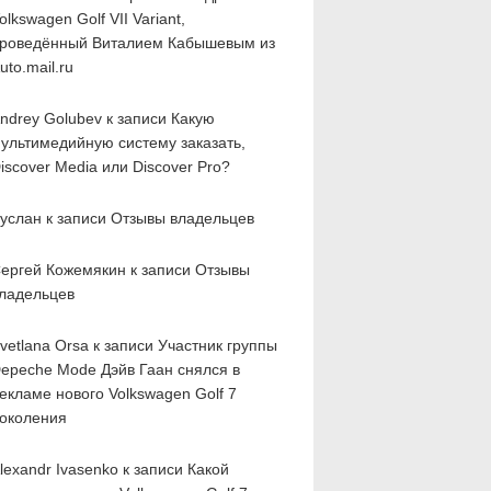
olkswagen Golf VII Variant,
роведённый Виталием Кабышевым из
uto.mail.ru
ndrey Golubev к записи
Какую
ультимедийную систему заказать,
iscover Media или Discover Pro?
услан к записи
Отзывы владельцев
ергей Кожемякин к записи
Отзывы
ладельцев
vetlana Orsa к записи
Участник группы
epeche Mode Дэйв Гаан снялся в
екламе нового Volkswagen Golf 7
околения
lexandr Ivasenko к записи
Какой